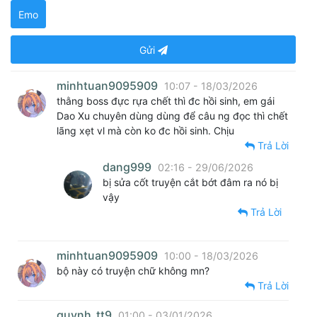
Emo
Gửi
minhtuan9095909
10:07 - 18/03/2026
thằng boss đực rựa chết thì đc hồi sinh, em gái
Dao Xu chuyên dùng dùng để câu ng đọc thì chết
lãng xẹt vl mà còn ko đc hồi sinh. Chịu
Trả Lời
dang999
02:16 - 29/06/2026
bị sửa cốt truyện cắt bớt đâm ra nó bị
vậy
Trả Lời
minhtuan9095909
10:00 - 18/03/2026
bộ này có truyện chữ không mn?
Trả Lời
quynh_tt9
01:00 - 03/01/2026