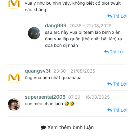
vua y như bù nhìn vậy, không biết có plot twứit
nào không
Trả Lời
dang999
20:38 - 22/08/2025
sau arc này vua bị team lão binh xiên
ông vua lập quốc (thế chất bất lão) ra
doa bọn dị nhân
Trả Lời
quangsv3t
23:30 - 21/08/2025
ông vua hèn nhát quáaaaaa
Trả Lời
supersentai2006
07:29 - 16/08/2025
con mèo chán luôn 🤣🤣
Trả Lời
Xem thêm bình luận