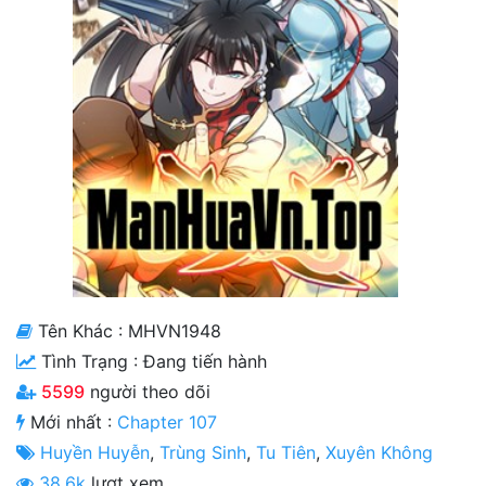
Cổ Đại
Hiện đại
Huyền Huyễn
Hài Hước
Hàn Quốc
Hậu Cung
Hệ Thống
Tên Khác : MHVN1948
Kinh Dị
Tình Trạng :
Đang tiến hành
Lịch Sử
5599
người theo dõi
Mới nhất :
Chapter 107
Mạt Thế
Huyền Huyễn
,
Trùng Sinh
,
Tu Tiên
,
Xuyên Không
Ngôn Tình
38.6k
lượt xem