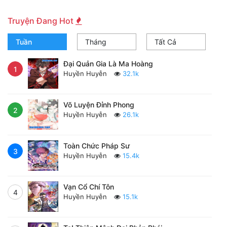
Truyện Đang Hot
Tuần
Tháng
Tất Cả
Đại Quản Gia Là Ma Hoàng
1
Huyền Huyễn
32.1k
Võ Luyện Đỉnh Phong
2
Huyền Huyễn
26.1k
Toàn Chức Pháp Sư
3
Huyền Huyễn
15.4k
Vạn Cổ Chí Tôn
4
Huyền Huyễn
15.1k