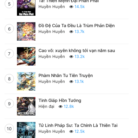
Ta! Thiên Mệnh Đại Phản Phái
5
Huyền Huyễn
14.5k
Đồ Đệ Của Ta Đều Là Trùm Phản Diện
6
Huyền Huyễn
13.7k
Cao võ: xuyên không tới vạn năm sau
7
Huyền Huyễn
13.2k
Phàm Nhân Tu Tiên Truyện
8
Huyền Huyễn
13.1k
Tinh Giáp Hồn Tướng
9
Hiện đại
12.8k
Tử Linh Pháp Sư: Ta Chính Là Thiên Tai
10
Huyền Huyễn
12.5k