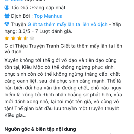
Thanh xuân - Vườn trường
Tác Giả : Đang cập nhật
Dịch Bởi :
Top Manhua
Truyện AI
Truyện
Giết ta thêm mấy lần ta liền vô địch
-
Xếp
Truyện Sáng Tác
hạng:
3.6
/
5
-
7
Lượt đánh giá.
Trùng Sinh
Giới Thiệu Truyện Tranh Giết ta thêm mấy lần ta liền
vô địch
Trọng sinh
Xuyên không tới thế giới võ đạo và tiên đạo cùng
Tu Tiên
tồn tại, Kiều Mộc có thể không ngừng phục sinh,
phục sinh còn có thể không ngừng thăng cấp, chết
Xuyên Không
càng oanh liệt, sau khi phục sinh càng mạnh. Thế là
hắn biến đổi hoa văn tìm đường chết, chỗ nào nguy
Đô Thị
hiểm là xông tới. Địch nhân hoảng sợ phát hiện, vừa
mới đánh xong nhỏ, lại tới một tên già, vô cùng vô
Tin
tận! Thế gian bắt đầu lưu truyền một truyền thuyết
Tức
Kiều gia...
Tải
App
Nguồn gốc & biên tập nội dung