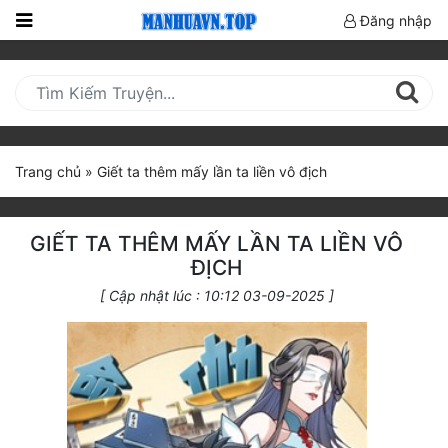
Đăng nhập
Trang
Chủ
Mới
Cập
Trang chủ
»
Giết ta thêm mấy lần ta liền vô địch
Nhật
(current)
BXH
GIẾT TA THÊM MẤY LẦN TA LIỀN VÔ
Thể Loại
ĐỊCH
[ Cập nhật lúc : 10:12 03-09-2025 ]
Truyện HOT
Truyện Mới Ra
Hoàn Thành