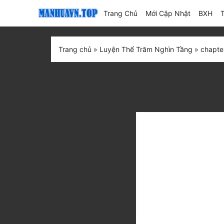
(current)
Trang Chủ
Mới Cập Nhật
BXH
Trang chủ
»
Luyện Thể Trăm Nghìn Tầng
»
chapte