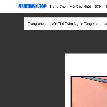
(current)
Trang Chủ
Mới Cập Nhật
BXH
Trang chủ
»
Luyện Thể Trăm Nghìn Tầng
»
chapte