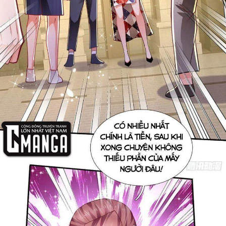
Thanh xuân - Vườn trường
Truyện AI
Truyện Sáng Tác
Trùng Sinh
Trọng sinh
Tu Tiên
Xuyên Không
Đô Thị
Tin
Tức
Tải
App