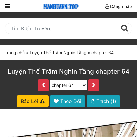
Đăng nhập
Trang
Chủ
Mới
Cập
Trang chủ
»
Luyện Thể Trăm Nghìn Tầng
»
chapter 64
Nhật
(current)
BXH
Luyện Thể Trăm Nghìn Tầng chapter 64
Thể Loại
Truyện HOT
Báo Lỗi
Theo Dõi
Thích (
1
)
Truyện Mới Ra
Hoàn Thành