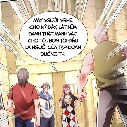
Cổ Đại
Hiện đại
Huyền Huyễn
Hài Hước
Hàn Quốc
Hậu Cung
Hệ Thống
Kinh Dị
Lịch Sử
Mạt Thế
Ngôn Tình