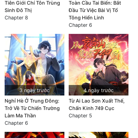
Tiên Giới Chí Tôn Trùng
Toàn Cầu Tai Biến: Bắt
Sinh Đô Thị
Đầu Từ Việc Bài Vị Tổ
Chapter 8
Tông Hiển Linh
Chapter 6
3 ngày trước
4 ngày trước
Nghỉ Hè Ở Trung Đông:
Từ Ai Lao Sơn Xuất Thế,
Trở Về Từ Chiến Trường
Chấn Kinh 749 Cục
Làm Ma Thần
Chapter 5
Chapter 6