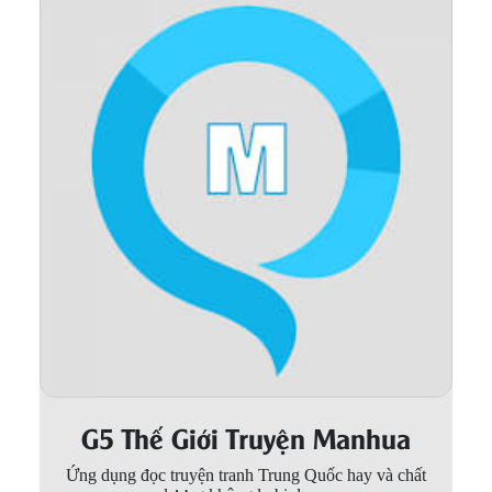
Thanh xuân - Vườn trường
Truyện AI
Truyện Sáng Tác
Trùng Sinh
Trọng sinh
Tu Tiên
Xuyên Không
Đô Thị
Tin
Tức
G5 Thế Giới Truyện Manhua
Tải
App
Ứng dụng đọc truyện tranh Trung Quốc hay và chất