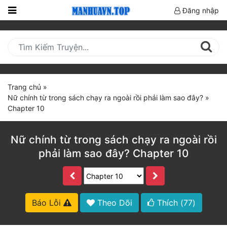
Đăng nhập
Trang
Chủ
Mới
Cập
Trang chủ
»
Nhật
Nữ chính từ trong sách chạy ra ngoài rồi phải làm sao đây?
»
(current)
Chapter 10
BXH
Thể Loại
Nữ chính từ trong sách chạy ra ngoài rồi
phải làm sao đây? Chapter 10
Truyện HOT
Truyện Mới Ra
Báo Lỗi
Theo Dõi
Thích (
77
)
Hoàn Thành