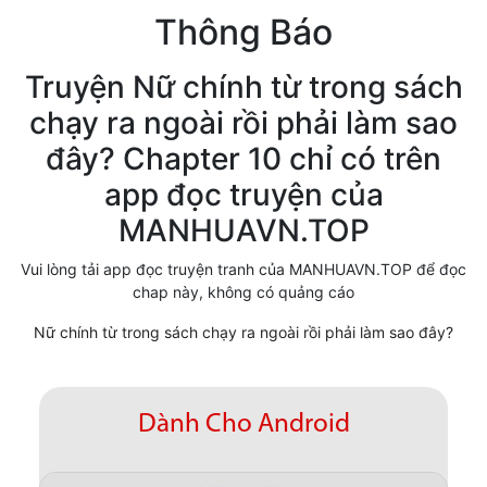
Thông Báo
Cổ Đại
Hiện đại
Truyện Nữ chính từ trong sách
chạy ra ngoài rồi phải làm sao
Huyền Huyễn
đây? Chapter 10 chỉ có trên
Hài Hước
app đọc truyện của
Hàn Quốc
MANHUAVN.TOP
Hậu Cung
Vui lòng tải app đọc truyện tranh của MANHUAVN.TOP để đọc
chap này, không có quảng cáo
Hệ Thống
Nữ chính từ trong sách chạy ra ngoài rồi phải làm sao đây?
Kinh Dị
Lịch Sử
Dành Cho Android
Mạt Thế
Ngôn Tình