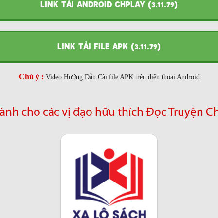
LINK TẢI ANDROID CHPLAY (3.11.79)
LINK TẢI FILE APK (3.11.79)
Chú ý :
Video Hướng Dẫn Cài file APK trên điện thoại Android
ành cho các vị đạo hữu thích Đọc Truyện C