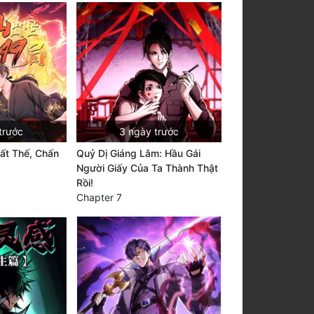
trước
3 ngày trước
ất Thế, Chấn
Quỷ Dị Giáng Lâm: Hầu Gái
Người Giấy Của Ta Thành Thật
Rồi!
Chapter 7