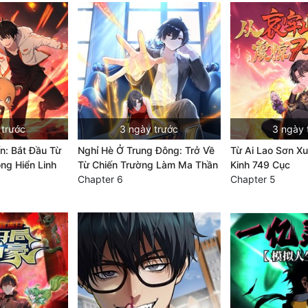
 trước
3 ngày trước
3 ngày 
ến: Bắt Đầu Từ
Nghỉ Hè Ở Trung Đông: Trở Về
Từ Ai Lao Sơn Xu
ông Hiển Linh
Từ Chiến Trường Làm Ma Thần
Kinh 749 Cục
Chapter 6
Chapter 5