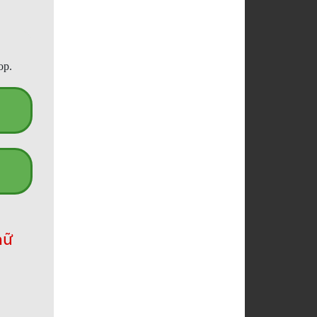
op.
hữ