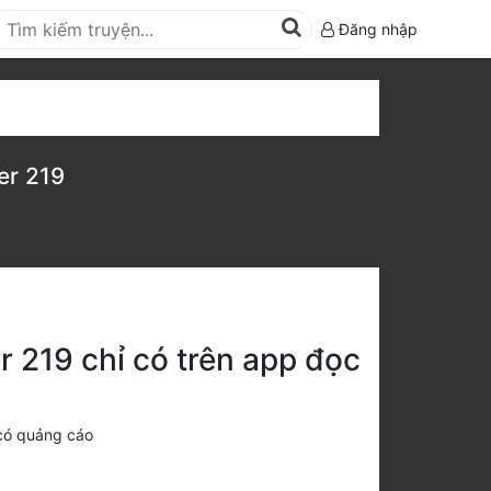
Đăng nhập
er 219
r 219 chỉ có trên app đọc
có quảng cáo