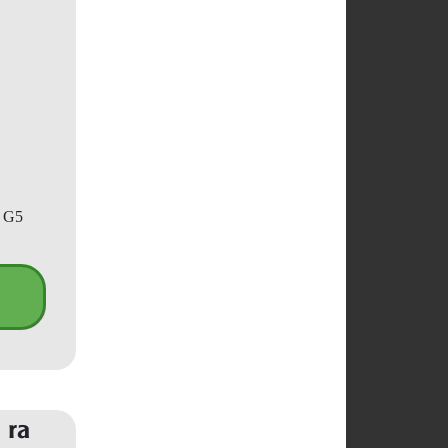
p G5
 ra